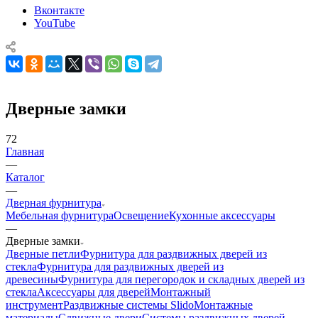
Вконтакте
YouTube
Дверные замки
72
Главная
—
Каталог
—
Дверная фурнитура
Мебельная фурнитура
Освещение
Кухонные аксессуары
—
Дверные замки
Дверные петли
Фурнитура для раздвижных дверей из
стекла
Фурнитура для раздвижных дверей из
древесины
Фурнитура для перегородок и складных дверей из
стекла
Аксессуары для дверей
Монтажный
инструмент
Раздвижные системы Slido
Монтажные
материалы
Сдвижные двери
Системы раздвижных дверей