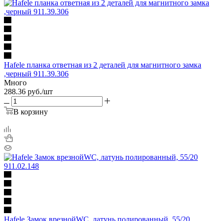
Hafele планка ответная из 2 деталей для магнитного замка
,черный 911.39.306
Много
288.36
руб.
/шт
В корзину
Hafele Замок врезнойWC, латунь полированный, 55/20