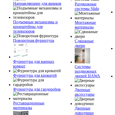
Направляющие для ящиков
Раздвижные
системы Slido
Подъемные механизмы и
Монтажные
кронштейны для
материалы
телевизоров
Поворотная фурнитура
Сдвижные
двери
Фурнитура для ванных
комнат
Системы
раздвижных
Фурнитура для кроватей
дверей HAWA
Фурнитура для гардеробов
Дверные
аксессуары
Реставрационные
материалы
Дверные
доводчики