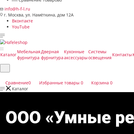
info@h-f-l.ru
г. Москва, ул. Намёткина, дом 12А
Вконтакте
YouTube
Мебельная
Дверная
Кухонные
Системы
Каталог
Контакты
фурнитура
фурнитура
аксессуары
освещения
Сравнение
0
Избранные товары
0
Корзина
0
Каталог