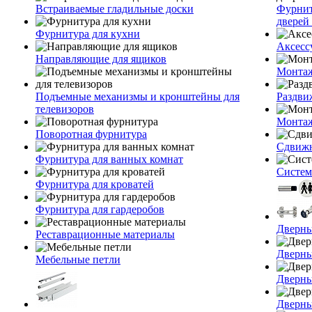
Встраиваемые гладильные доски
Фурнит
дверей 
Фурнитура для кухни
Аксесс
Направляющие для ящиков
Монтаж
Подъемные механизмы и кронштейны для
Раздви
телевизоров
Монтаж
Поворотная фурнитура
Сдвижн
Фурнитура для ванных комнат
Систем
Фурнитура для кроватей
Фурнитура для гардеробов
Дверны
Реставрационные материалы
Дверны
Мебельные петли
Дверны
Дверны