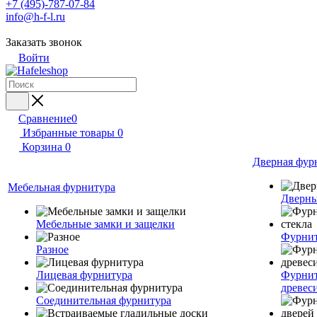
+7 (495)-787-07-84
info@h-f-l.ru
Заказать звонок
Войти
Сравнение
0
Избранные товары
0
Корзина
0
Дверная фур
Мебельная фурнитура
Дверны
Мебельные замки и защелки
Фурнит
Разное
Лицевая фурнитура
Фурнит
древес
Соединительная фурнитура