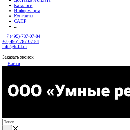
Доставка и оплата
Каталоги
Информация
Контакты
САПР
...
+7 (495)-787-07-84
+7 (495)-787-07-84
info@h-f-l.ru
Заказать звонок
Войти