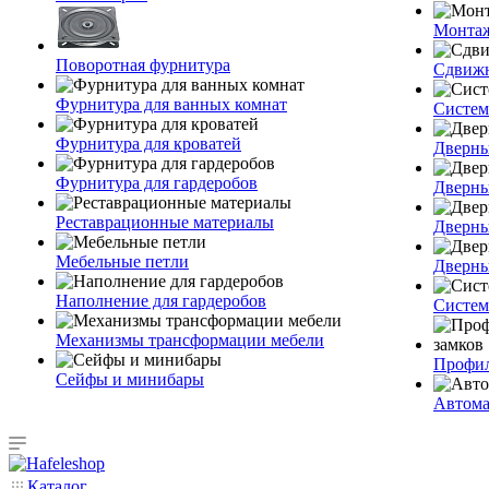
Монтаж
Поворотная фурнитура
Сдвижн
Фурнитура для ванных комнат
Систем
Фурнитура для кроватей
Дверны
Фурнитура для гардеробов
Дверны
Реставрационные материалы
Дверны
Мебельные петли
Дверны
Наполнение для гардеробов
Систем
Механизмы трансформации мебели
Профил
Сейфы и минибары
Автома
Каталог