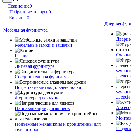
Сравнение
0
Избранные товары
0
Корзина
0
Дверная фур
Мебельная фурнитура
Дверны
Мебельные замки и защелки
Фурнит
Разное
Лицевая фурнитура
Фурнит
древес
Соединительная фурнитура
Встраиваемые гладильные доски
Фурнит
дверей 
Фурнитура для кухни
Аксесс
Направляющие для ящиков
Монтаж
Подъемные механизмы и кронштейны для
Раздви
телевизоров