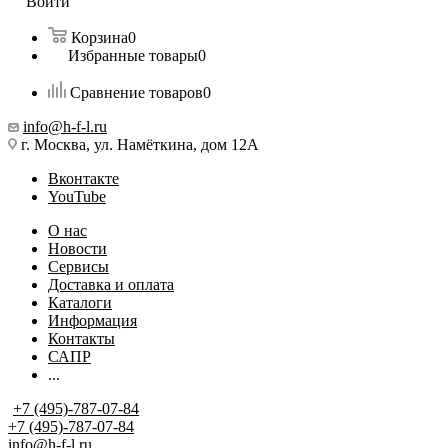
Войти
Корзина
0
Избранные товары
0
Сравнение товаров
0
info@h-f-l.ru
г. Москва, ул. Намёткина, дом 12А
Вконтакте
YouTube
О нас
Новости
Сервисы
Доставка и оплата
Каталоги
Информация
Контакты
САПР
...
+7 (495)-787-07-84
+7 (495)-787-07-84
info@h-f-l.ru