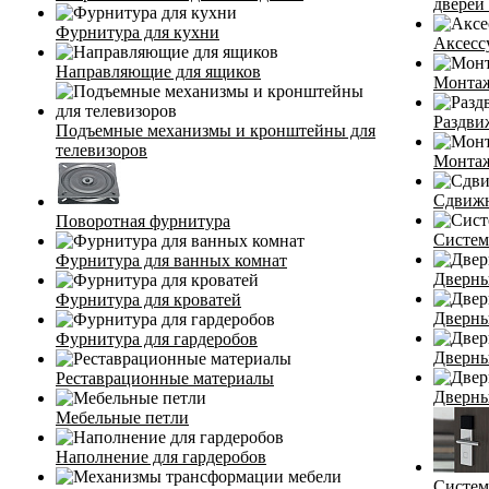
дверей 
Фурнитура для кухни
Аксесс
Направляющие для ящиков
Монтаж
Раздви
Подъемные механизмы и кронштейны для
телевизоров
Монтаж
Сдвижн
Поворотная фурнитура
Систем
Фурнитура для ванных комнат
Дверны
Фурнитура для кроватей
Дверны
Фурнитура для гардеробов
Дверны
Реставрационные материалы
Дверны
Мебельные петли
Наполнение для гардеробов
Систем