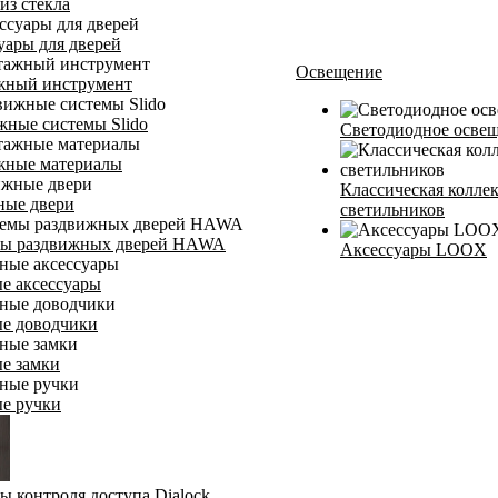
из стекла
уары для дверей
Освещение
ный инструмент
жные системы Slido
Светодиодное осв
ные материалы
Классическая колле
ые двери
светильников
ы раздвижных дверей HAWA
Аксессуары LOOX
е аксессуары
е доводчики
е замки
е ручки
ы контроля доступа Dialock