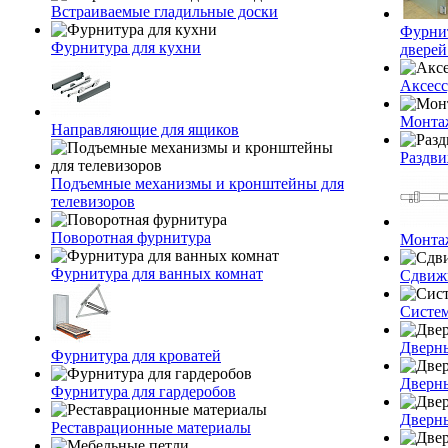
Встраиваемые гладильные доски
Фурнит
Фурнитура для кухни
дверей
Аксесс
Монта
Направляющие для ящиков
Раздви
Подъемные механизмы и кронштейны для
телевизоров
Поворотная фурнитура
Монта
Фурнитура для ванных комнат
Сдвиж
Систе
Дверны
Фурнитура для кроватей
Дверн
Фурнитура для гардеробов
Дверн
Реставрационные материалы