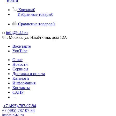
Войти
Корзина
0
Избранные товары
0
Сравнение товаров
0
info@h-f-l.ru
г. Москва, ул. Намёткина, дом 12А
Вконтакте
YouTube
О нас
Новости
Сервисы
Доставка и оплата
Каталоги
Информация
Контакты
САПР
...
+7 (495)-787-07-84
+7 (495)-787-07-84
info@h-f-l.ru