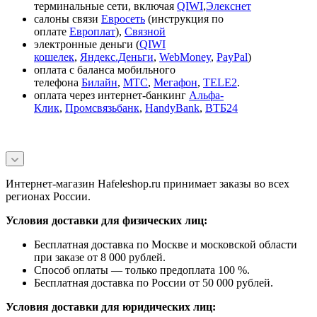
терминальные сети, включая
QIWI
,
Элекснет
салоны связи
Евросеть
(инструкция по
оплате
Европлат
),
Связной
электронные деньги (
QIWI
кошелек
,
Яндекс.Деньги
,
WebMoney
,
PayPal
)
оплата с баланса мобильного
телефона
Билайн
,
МТС
,
Мегафон
,
TELE2
.
оплата через интернет-банкинг
Альфа-
Клик
,
Промсвязьбанк
,
HandyBank
,
ВТБ24
Интернет-магазин Hafeleshop.ru принимает заказы во всех
регионах России.
Условия доставки для физических лиц:
Бесплатная доставка по Москве и московской области
при заказе от 8 000 рублей.
Способ оплаты — только предоплата 100 %.
Бесплатная доставка по России от 50 000 рублей.
Условия доставки для юридических лиц: