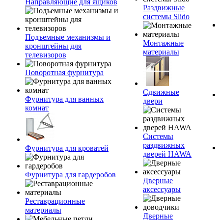
Направляющие для ящиков
Раздвижные
системы Slido
Подъемные механизмы и
Монтажные
кронштейны для
материалы
телевизоров
Поворотная фурнитура
Сдвижные
Фурнитура для ванных
двери
комнат
Системы
раздвижных
Фурнитура для кроватей
дверей HAWA
Фурнитура для гардеробов
Дверные
аксессуары
Реставрационные
материалы
Дверные