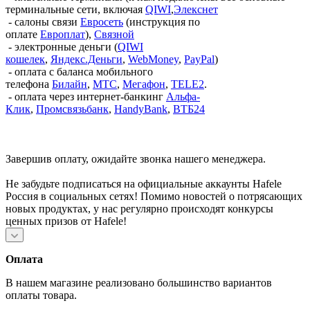
терминальные сети, включая
QIWI
,
Элекснет
- салоны связи
Евросеть
(инструкция по
оплате
Европлат
),
Связной
- электронные деньги (
QIWI
кошелек
,
Яндекс.Деньги
,
WebMoney
,
PayPal
)
- оплата с баланса мобильного
телефона
Билайн
,
МТС
,
Мегафон
,
TELE2
.
- оплата через интернет-банкинг
Альфа-
Клик
,
Промсвязьбанк
,
HandyBank
,
ВТБ24
Завершив оплату, ожидайте звонка нашего менеджера.
Не забудьте подписаться на официальные аккаунты Hafele
Россия в социальных сетях! Помимо новостей о потрясающих
новых продуктах, у нас регулярно происходят конкурсы
ценных призов от Hafele!
Оплата
В нашем магазине реализовано большинство вариантов
оплаты товара.