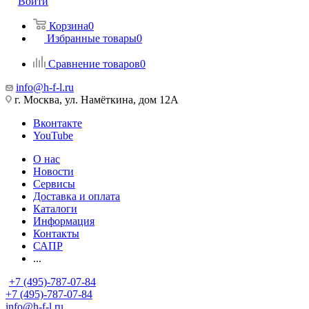
Войти
Корзина
0
Избранные товары
0
Сравнение товаров
0
info@h-f-l.ru
г. Москва, ул. Намёткина, дом 12А
Вконтакте
YouTube
О нас
Новости
Сервисы
Доставка и оплата
Каталоги
Информация
Контакты
САПР
...
+7 (495)-787-07-84
+7 (495)-787-07-84
info@h-f-l.ru