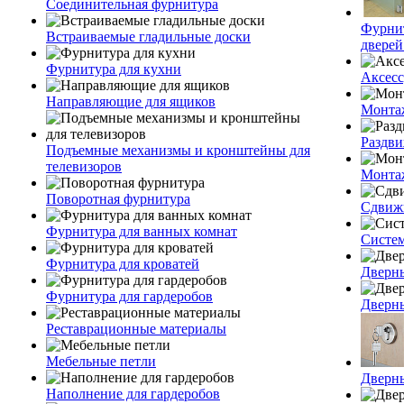
Соединительная фурнитура
Фурнит
Встраиваемые гладильные доски
дверей
Фурнитура для кухни
Аксесс
Направляющие для ящиков
Монта
Раздви
Подъемные механизмы и кронштейны для
телевизоров
Монта
Поворотная фурнитура
Сдвиж
Фурнитура для ванных комнат
Систе
Фурнитура для кроватей
Дверны
Фурнитура для гардеробов
Дверн
Реставрационные материалы
Мебельные петли
Дверн
Наполнение для гардеробов