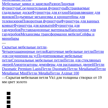
Мебельные замки и защелки
Разное
Лицевая
фурнитура
Соединительная фурнитура
Встраиваемые
гладильные доски
Фурнитура для кухни
Направляющие для
ящиков
Подъемные механизмы и кронштейны для
телевизоров
Поворотная фурнитура
Фурнитура для ванных
комнат
Фурнитура для кроватей
Фурнитура для
гардеробов
Реставрационные материалы
Наполнение для
гардеробов
Механизмы трансформации мебели
Сейфы и
минибары
—
Скрытые мебельные петли
Четырехшарнирные петли
Карточные мебельные петли
Петли
для соединения на ус
Подпятниковые мебельные
петли
Специальные мебельные петли
Петли для стеклянных
дверей
Амортизаторы демпферы для распашных дверей
Петли
Duomatic Premium Lapis
Петли Duomatic
Петли Metallamat
Петли
Metallamat Mini
Петли Metalla
Петли Aximat 100
—
Скрытая мебельная петля Vici для толщины створки от 19
мм цвет золото