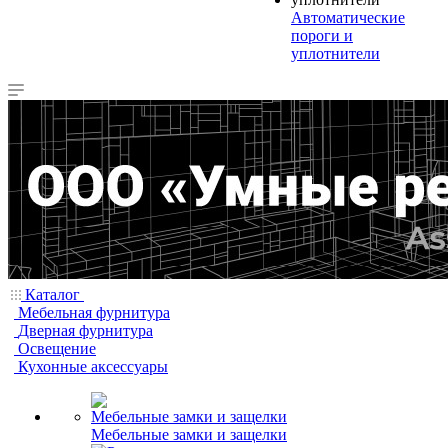
Автоматические
пороги и
уплотнители
Каталог
Мебельная фурнитура
Дверная фурнитура
Освещение
Кухонные аксессуары
Мебельные замки и защелки