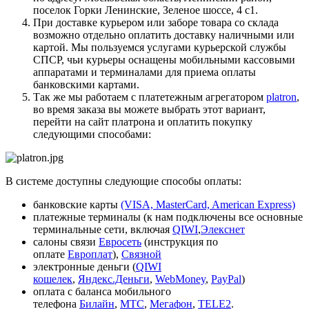
поселок Горки Ленинские, Зеленое шоссе, 4 с1.
При доставке курьером или заборе товара со склада
возможно отдельно оплатить доставку наличными или
картой. Мы пользуемся услугами курьерской службы
СПСР, чьи курьеры оснащены мобильными кассовыми
аппаратами и терминалами для приема оплаты
банковскими картами.
Так же мы работаем с платетежным агрегатором
platron
,
во время заказа вы можете выбрать этот вариант,
перейти на сайт платрона и оплатить покупку
следующими способами:
В системе доступны следующие способы оплаты:
банковские карты
(VISA, MasterCard, American Express)
платежные терминалы (к нам подключены все основные
терминальные сети, включая
QIWI
,
Элекснет
салоны связи
Евросеть
(инструкция по
оплате
Европлат
),
Связной
электронные деньги (
QIWI
кошелек
,
Яндекс.Деньги
,
WebMoney
,
PayPal
)
оплата с баланса мобильного
телефона
Билайн
,
МТС
,
Мегафон
,
TELE2
.