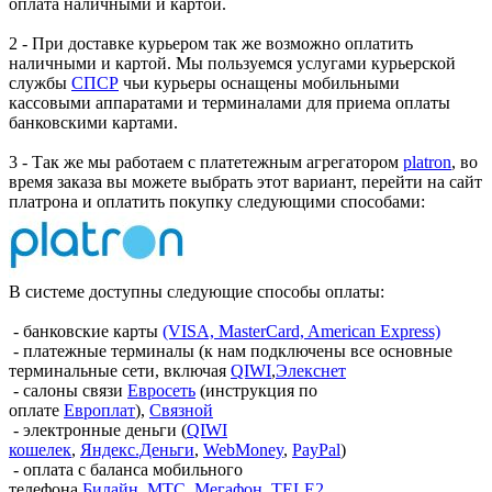
оплата наличными и картой.
2 - При доставке курьером так же возможно оплатить
наличными и картой. Мы пользуемся услугами курьерской
службы
СПСР
чьи курьеры оснащены мобильными
кассовыми аппаратами и терминалами для приема оплаты
банковскими картами.
3 - Так же мы работаем с платетежным агрегатором
platron
, во
время заказа вы можете выбрать этот вариант, перейти на сайт
платрона и оплатить покупку следующими способами:
В системе доступны следующие способы оплаты:
- банковские карты
(VISA, MasterCard, American Express)
- платежные терминалы (к нам подключены все основные
терминальные сети, включая
QIWI
,
Элекснет
- салоны связи
Евросеть
(инструкция по
оплате
Европлат
),
Связной
- электронные деньги (
QIWI
кошелек
,
Яндекс.Деньги
,
WebMoney
,
PayPal
)
- оплата с баланса мобильного
телефона
Билайн
,
МТС
,
Мегафон
,
TELE2
.