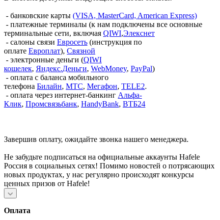
- банковские карты
(VISA, MasterCard, American Express)
- платежные терминалы (к нам подключены все основные
терминальные сети, включая
QIWI
,
Элекснет
- салоны связи
Евросеть
(инструкция по
оплате
Европлат
),
Связной
- электронные деньги (
QIWI
кошелек
,
Яндекс.Деньги
,
WebMoney
,
PayPal
)
- оплата с баланса мобильного
телефона
Билайн
,
МТС
,
Мегафон
,
TELE2
.
- оплата через интернет-банкинг
Альфа-
Клик
,
Промсвязьбанк
,
HandyBank
,
ВТБ24
Завершив оплату, ожидайте звонка нашего менеджера.
Не забудьте подписаться на официальные аккаунты Hafele
Россия в социальных сетях! Помимо новостей о потрясающих
новых продуктах, у нас регулярно происходят конкурсы
ценных призов от Hafele!
Оплата