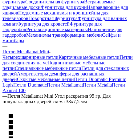
фурнитура
Соединительная фурнитура
Встраиваемые
гладильные доски
Фурнитура для кухни
Направляющие для
ящиков
Подъемные механизмы и кронштейны для
телевизоров
Поворотная фурнитура
Фурнитура для ванных
комнат
Фурнитура для кроватей
Фурнитура для
гардеробов
Реставрационные материалы
Наполнение для
гардеробов
Механизмы трансформации мебели
Сейфы и
минибары
—
Петли Metallamat Mini
Четырехшарнирные петли
Карточные мебельные петли
Петли
для соединения на ус
Подпятниковые мебельные
петли
Специальные мебельные петли
Петли для стеклянных
дверей
Амортизаторы демпферы для распашных
дверей
Скрытые мебельные петли
Петли Duomatic Premium
Lapis
Петли Duomatic
Петли Metallamat
Петли Metalla
Петли
Aximat 100
—
Петля Metallamat Mini Угол раскрытия 95 гр. Для
полунакладных дверей схема 38х7,5 мм