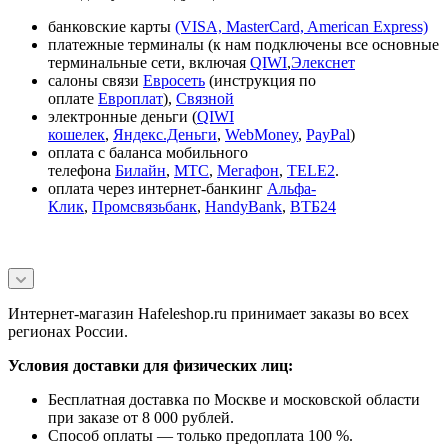
банковские карты
(VISA, MasterCard, American Express)
платежные терминалы (к нам подключены все основные
терминальные сети, включая
QIWI
,
Элекснет
салоны связи
Евросеть
(инструкция по
оплате
Европлат
),
Связной
электронные деньги (
QIWI
кошелек
,
Яндекс.Деньги
,
WebMoney
,
PayPal
)
оплата с баланса мобильного
телефона
Билайн
,
МТС
,
Мегафон
,
TELE2
.
оплата через интернет-банкинг
Альфа-
Клик
,
Промсвязьбанк
,
HandyBank
,
ВТБ24
Интернет-магазин Hafeleshop.ru принимает заказы во всех
регионах России.
Условия доставки для физических лиц:
Бесплатная доставка по Москве и московской области
при заказе от 8 000 рублей.
Способ оплаты — только предоплата 100 %.