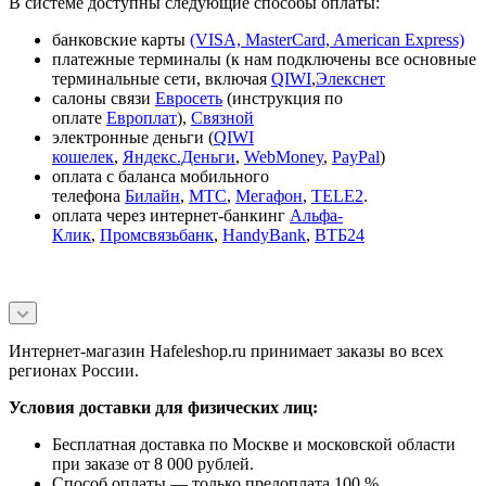
В системе доступны следующие способы оплаты:
банковские карты
(VISA, MasterCard, American Express)
платежные терминалы (к нам подключены все основные
терминальные сети, включая
QIWI
,
Элекснет
салоны связи
Евросеть
(инструкция по
оплате
Европлат
),
Связной
электронные деньги (
QIWI
кошелек
,
Яндекс.Деньги
,
WebMoney
,
PayPal
)
оплата с баланса мобильного
телефона
Билайн
,
МТС
,
Мегафон
,
TELE2
.
оплата через интернет-банкинг
Альфа-
Клик
,
Промсвязьбанк
,
HandyBank
,
ВТБ24
Интернет-магазин Hafeleshop.ru принимает заказы во всех
регионах России.
Условия доставки для физических лиц:
Бесплатная доставка по Москве и московской области
при заказе от 8 000 рублей.
Способ оплаты — только предоплата 100 %.