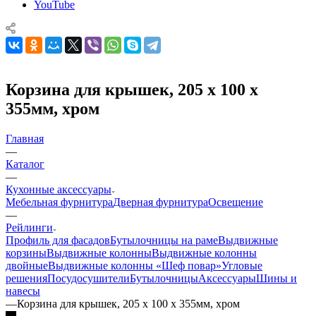
YouTube
Корзина для крышек, 205 x 100 x
355мм, хром
Главная
—
Каталог
—
Кухонные аксессуары
Мебельная фурнитура
Дверная фурнитура
Освещение
—
Рейлинги
Профиль для фасадов
Бутылочницы на раме
Выдвижные
корзины
Выдвижные колонны
Выдвижные колонны
двойные
Bыдвижные колонны «Шеф повар»
Угловые
решения
Посудосушители
Бутылочницы
Аксессуары
Шины и
навесы
—
Корзина для крышек, 205 x 100 x 355мм, хром