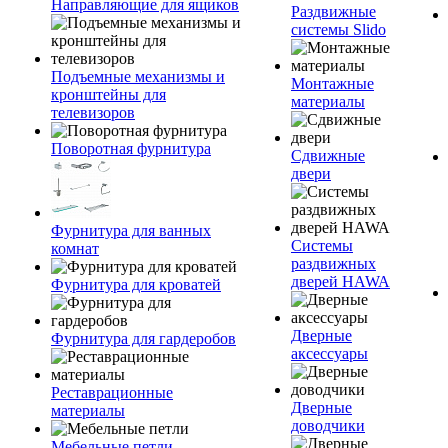
Направляющие для ящиков
Раздвижные
системы Slido
Подъемные механизмы и
Монтажные
кронштейны для
материалы
телевизоров
Поворотная фурнитура
Сдвижные
двери
Фурнитура для ванных
Системы
комнат
раздвижных
дверей HAWA
Фурнитура для кроватей
Дверные
Фурнитура для гардеробов
аксессуары
Реставрационные
Дверные
материалы
доводчики
Мебельные петли