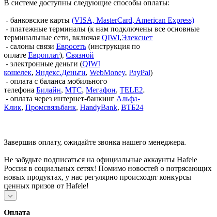
В системе доступны следующие способы оплаты:
- банковские карты
(VISA, MasterCard, American Express)
- платежные терминалы (к нам подключены все основные
терминальные сети, включая
QIWI
,
Элекснет
- салоны связи
Евросеть
(инструкция по
оплате
Европлат
),
Связной
- электронные деньги (
QIWI
кошелек
,
Яндекс.Деньги
,
WebMoney
,
PayPal
)
- оплата с баланса мобильного
телефона
Билайн
,
МТС
,
Мегафон
,
TELE2
.
- оплата через интернет-банкинг
Альфа-
Клик
,
Промсвязьбанк
,
HandyBank
,
ВТБ24
Завершив оплату, ожидайте звонка нашего менеджера.
Не забудьте подписаться на официальные аккаунты Hafele
Россия в социальных сетях! Помимо новостей о потрясающих
новых продуктах, у нас регулярно происходят конкурсы
ценных призов от Hafele!
Оплата