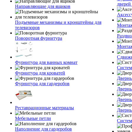
дверей 
Направляющие для ящиков
Аксесс
Подъемные механизмы и кронштейны для
Монтаж
телевизоров
Раздви
Поворотная фурнитура
Монтаж
Сдвижн
Фурнитура для ванных комнат
Систем
Фурнитура для кроватей
Дверны
Фурнитура для гардеробов
Дверны
Дверны
Реставрационные материалы
Дверны
Мебельные петли
Систем
Наполнение для гардеробов