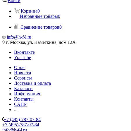
Войти
Корзина
0
Избранные товары
0
Сравнение товаров
0
info@h-f-l.ru
г. Москва, ул. Намёткина, дом 12А
Вконтакте
YouTube
О нас
Новости
Сервисы
Доставка и оплата
Каталоги
Информация
Контакты
САПР
...
+7 (495)-787-07-84
+7 (495)-787-07-84
info@h-f-l.ru