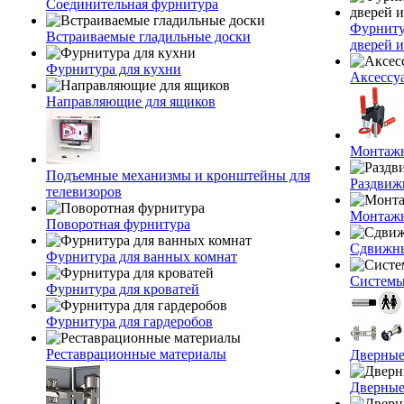
Соединительная фурнитура
Фурниту
Встраиваемые гладильные доски
дверей и
Фурнитура для кухни
Аксессу
Направляющие для ящиков
Монтажн
Подъемные механизмы и кронштейны для
Раздвиж
телевизоров
Монтажн
Поворотная фурнитура
Сдвижны
Фурнитура для ванных комнат
Системы
Фурнитура для кроватей
Фурнитура для гардеробов
Реставрационные материалы
Дверные
Дверные