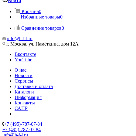
Войти
Корзина
0
Избранные товары
0
Сравнение товаров
0
info@h-f-l.ru
г. Москва, ул. Намёткина, дом 12А
Вконтакте
YouTube
О нас
Новости
Сервисы
Доставка и оплата
Каталоги
Информация
Контакты
САПР
...
+7 (495)-787-07-84
+7 (495)-787-07-84
info@h-f-l.ru