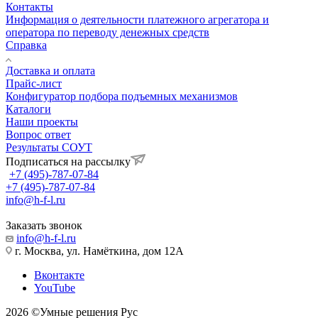
Контакты
Информация о деятельности платежного агрегатора и
оператора по переводу денежных средств
Справка
Доставка и оплата
Прайс-лист
Конфигуратор подбора подъемных механизмов
Каталоги
Наши проекты
Вопрос ответ
Результаты СОУТ
Подписаться на рассылку
+7 (495)-787-07-84
+7 (495)-787-07-84
info@h-f-l.ru
Заказать звонок
info@h-f-l.ru
г. Москва, ул. Намёткина, дом 12А
Вконтакте
YouTube
2026 ©Умные решения Рус