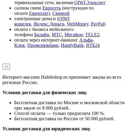
терминальные сети, включая
QIWI
,
Элекснет
салоны связи
Евросеть
(инструкция по
оплате
Европлат
),
Связной
электронные деньги (
QIWI
кошелек
,
Яндекс.Деньги
,
WebMoney
,
PayPal
)
оплата с баланса мобильного
телефона
Билайн
,
МТС
,
Мегафон
,
TELE2
.
оплата через интернет-банкинг
Альфа-
Клик
,
Промсвязьбанк
,
HandyBank
,
ВТБ24
Интернет-магазин Hafeleshop.ru принимает заказы во всех
регионах России.
Условия доставки для физических лиц:
Бесплатная доставка по Москве и московской области
при заказе от 8 000 рублей.
Способ оплаты — только предоплата 100 %.
Бесплатная доставка по России от 50 000 рублей.
Условия доставки для юридических лиц: