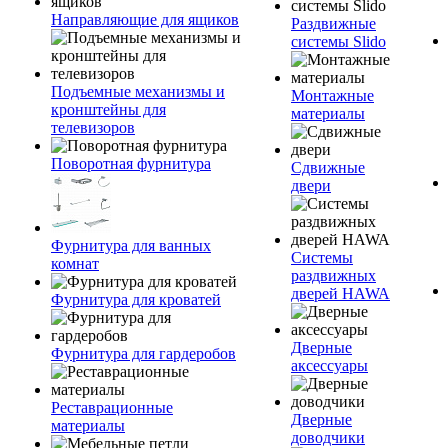
Направляющие для ящиков
Раздвижные
системы Slido
Подъемные механизмы и
Монтажные
кронштейны для
материалы
телевизоров
Поворотная фурнитура
Сдвижные
двери
Фурнитура для ванных
Системы
комнат
раздвижных
дверей HAWA
Фурнитура для кроватей
Дверные
Фурнитура для гардеробов
аксессуары
Реставрационные
Дверные
материалы
доводчики