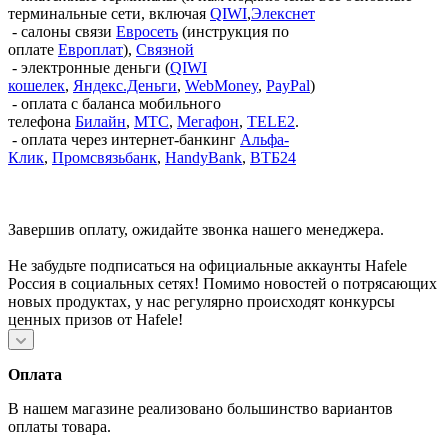
терминальные сети, включая
QIWI
,
Элекснет
- салоны связи
Евросеть
(инструкция по
оплате
Европлат
),
Связной
- электронные деньги (
QIWI
кошелек
,
Яндекс.Деньги
,
WebMoney
,
PayPal
)
- оплата с баланса мобильного
телефона
Билайн
,
МТС
,
Мегафон
,
TELE2
.
- оплата через интернет-банкинг
Альфа-
Клик
,
Промсвязьбанк
,
HandyBank
,
ВТБ24
Завершив оплату, ожидайте звонка нашего менеджера.
Не забудьте подписаться на официальные аккаунты Hafele
Россия в социальных сетях! Помимо новостей о потрясающих
новых продуктах, у нас регулярно происходят конкурсы
ценных призов от Hafele!
Оплата
В нашем магазине реализовано большинство вариантов
оплаты товара.