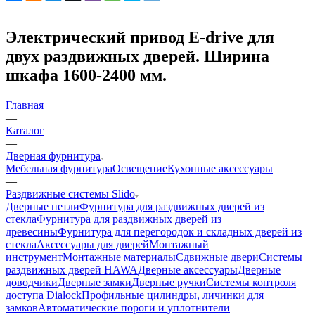
Электрический привод E-drive для
двух раздвижных дверей. Ширина
шкафа 1600-2400 мм.
Главная
—
Каталог
—
Дверная фурнитура
Мебельная фурнитура
Освещение
Кухонные аксессуары
—
Раздвижные системы Slido
Дверные петли
Фурнитура для раздвижных дверей из
стекла
Фурнитура для раздвижных дверей из
древесины
Фурнитура для перегородок и складных дверей из
стекла
Аксессуары для дверей
Монтажный
инструмент
Монтажные материалы
Сдвижные двери
Системы
раздвижных дверей HAWA
Дверные аксессуары
Дверные
доводчики
Дверные замки
Дверные ручки
Системы контроля
доступа Dialock
Профильные цилиндры, личинки для
замков
Автоматические пороги и уплотнители