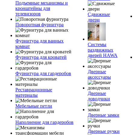
Подъемные механизмы и
кронштейны для
телевизоров
Сдвижные
двери
Поворотная фурнитура
Фурнитура для ванных
Системы
комнат
раздвижных
дверей HAWA
Фурнитура для кроватей
Дверные
Фурнитура для гардеробов
аксессуары
Реставрационные
Дверные
материалы
доводчики
Мебельные петли
Дверные замки
Наполнение для гардеробов
Дверные ручки