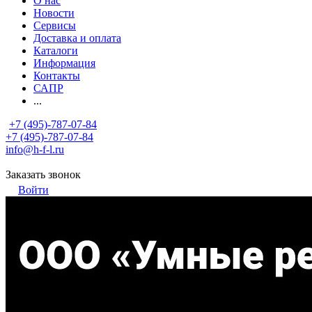
О нас
Новости
Сервисы
Доставка и оплата
Каталоги
Информация
Контакты
САПР
...
+7 (495)-787-07-84
+7 (495)-787-07-84
info@h-f-l.ru
Заказать звонок
Войти