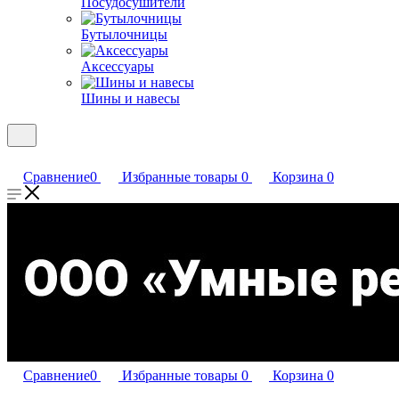
Посудосушители
Бутылочницы
Аксессуары
Шины и навесы
Сравнение
0
Избранные товары
0
Корзина
0
Сравнение
0
Избранные товары
0
Корзина
0