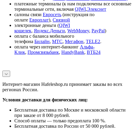
платежные терминалы (к нам подключены все основные
терминальные сети, включая
QIWI
,
Элекснет
салоны связи
Евросеть
(инструкция по
оплате
Европлат
),
Связной
электронные деньги (
QIWI
кошелек
,
Яндекс.Деньги
,
WebMoney
,
PayPal
)
оплата с баланса мобильного
телефона
Билайн
,
МТС
,
Мегафон
,
TELE2
.
оплата через интернет-банкинг
Альфа-
Клик
,
Промсвязьбанк
,
HandyBank
,
ВТБ24
Интернет-магазин Hafeleshop.ru принимает заказы во всех
регионах России.
Условия доставки для физических лиц:
Бесплатная доставка по Москве и московской области
при заказе от 8 000 рублей.
Способ оплаты — только предоплата 100 %.
Бесплатная доставка по России от 50 000 рублей.