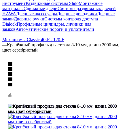
инструмент
Раздвижные системы Slido
Монтажные
материалы
Сдвижные двери
Системы раздвижных дверей
HAWA
Дверные аксессуары
Дверные доводчики
Дверные
замки
Дверные ручки
Системы контроля доступа
Dialock
Профильные цилиндры, личинки для
замков
Автоматические пороги и уплотнители
—
Механизмы Classic 40-F - 120-F
—
Крепёжный профиль для стекла 8-10 мм, длина 2000 мм,
цвет серебристый