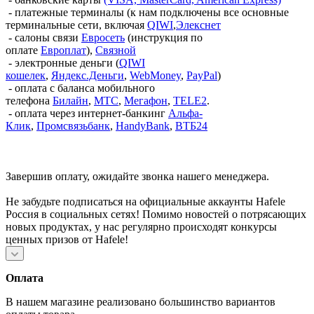
- платежные терминалы (к нам подключены все основные
терминальные сети, включая
QIWI
,
Элекснет
- салоны связи
Евросеть
(инструкция по
оплате
Европлат
),
Связной
- электронные деньги (
QIWI
кошелек
,
Яндекс.Деньги
,
WebMoney
,
PayPal
)
- оплата с баланса мобильного
телефона
Билайн
,
МТС
,
Мегафон
,
TELE2
.
- оплата через интернет-банкинг
Альфа-
Клик
,
Промсвязьбанк
,
HandyBank
,
ВТБ24
Завершив оплату, ожидайте звонка нашего менеджера.
Не забудьте подписаться на официальные аккаунты Hafele
Россия в социальных сетях! Помимо новостей о потрясающих
новых продуктах, у нас регулярно происходят конкурсы
ценных призов от Hafele!
Оплата
В нашем магазине реализовано большинство вариантов