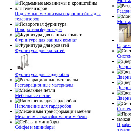
Монта
Раздви
Подъемные механизмы и кронштейны для
телевизоров
Монта
Поворотная фурнитура
Фурнитура для ванных комнат
Сдвиж
Фурнитура для кроватей
Систе
Дверны
Фурнитура для гардеробов
Дверн
Реставрационные материалы
Дверн
Мебельные петли
Дверн
Наполнение для гардеробов
Систем
Механизмы трансформации мебели
Профи
Сейфы и минибары
замков