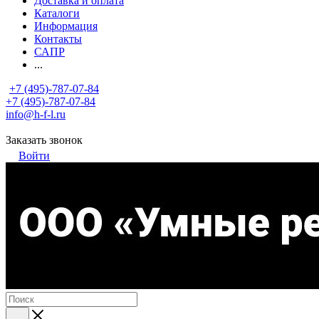
Доставка и оплата
Каталоги
Информация
Контакты
САПР
...
+7 (495)-787-07-84
+7 (495)-787-07-84
info@h-f-l.ru
Заказать звонок
Войти