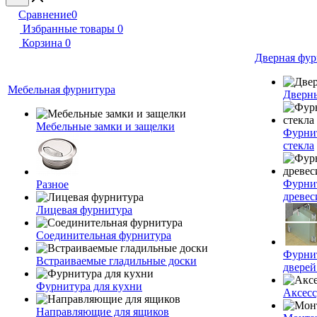
Сравнение
0
Избранные товары
0
Корзина
0
Дверная фур
Мебельная фурнитура
Дверн
Мебельные замки и защелки
Фурнит
стекла
Фурнит
Разное
древе
Лицевая фурнитура
Соединительная фурнитура
Фурнит
Встраиваемые гладильные доски
дверей
Фурнитура для кухни
Аксесс
Направляющие для ящиков