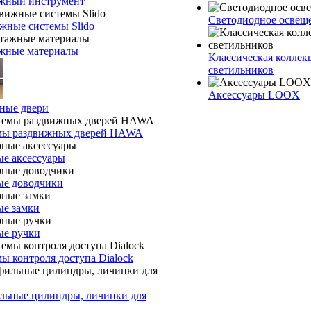
жный инструмент
Светодиодное осве
жные системы Slido
жные материалы
Классическая коллек
светильников
Аксессуары LOOX
ные двери
мы раздвижных дверей HAWA
е аксессуары
ые доводчики
ые замки
ые ручки
ы контроля доступа Dialock
льные цилиндры, личинки для