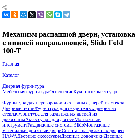
Механизм распашной двери, установка
с нижней направляющей, Slido Fold
100-T
Главная
—
Каталог
—
Дверная фурнитура
Мебельная фурнитура
Освещение
Кухонные аксессуары
—
Фурнитура для перегородок и складных дверей из стекла
Дверные петли
Фурнитура для раздвижных дверей из
стекла
Фурнитура для раздвижных дверей из
древесины
Аксессуары для дверей
Монтажный
инструмент
Раздвижные системы Slido
Монтажные
материалы
Сдвижные двери
Системы раздвижных дверей
HAWA
Дверные аксессуары
Дверные доводчики
Дверные