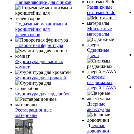
Направляющие для ящиков
Раздвижные
системы Slido
Подъемные механизмы и
Монтажные
кронштейны для
материалы
телевизоров
Поворотная фурнитура
Сдвижные
двери
Фурнитура для ванных
комнат
Системы
Фурнитура для кроватей
раздвижных
дверей HAWA
Фурнитура для гардеробов
Дверные
аксессуары
Реставрационные
материалы
Дверные
доводчики