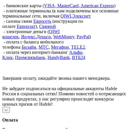
- банковские карты
(VISA, MasterCard, American Express)
- платежные терминалы (к нам подключены все основные
терминальные сети, включая
QIWI
,
Элекснет
- салоны связи
Евросеть
(инструкция по
оплате
Европлат
),
Связной
- электронные деньги (
QIWI
кошелек
,
Яндекс.Деньги
,
WebMoney
,
PayPal
)
- оплата с баланса мобильного
телефона
Билайн
,
МТС
,
Мегафон
,
TELE2
.
- оплата через интернет-банкинг
Альфа-
Клик
,
Промсвязьбанк
,
HandyBank
,
ВТБ24
Завершив оплату, ожидайте звонка нашего менеджера.
Не забудьте подписаться на официальные аккаунты Hafele
Россия в социальных сетях! Помимо новостей о потрясающих
новых продуктах, у нас регулярно происходят конкурсы
ценных призов от Hafele!
Оплата