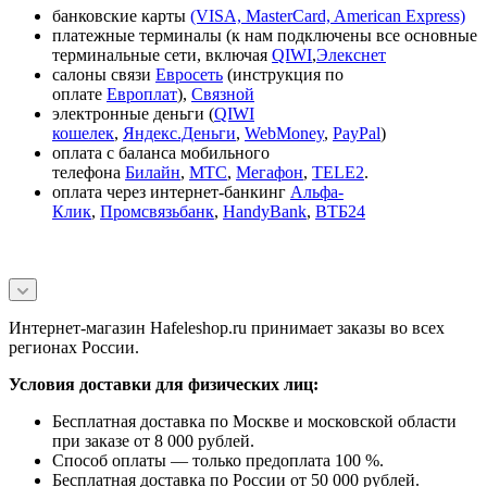
банковские карты
(VISA, MasterCard, American Express)
платежные терминалы (к нам подключены все основные
терминальные сети, включая
QIWI
,
Элекснет
салоны связи
Евросеть
(инструкция по
оплате
Европлат
),
Связной
электронные деньги (
QIWI
кошелек
,
Яндекс.Деньги
,
WebMoney
,
PayPal
)
оплата с баланса мобильного
телефона
Билайн
,
МТС
,
Мегафон
,
TELE2
.
оплата через интернет-банкинг
Альфа-
Клик
,
Промсвязьбанк
,
HandyBank
,
ВТБ24
Интернет-магазин Hafeleshop.ru принимает заказы во всех
регионах России.
Условия доставки для физических лиц:
Бесплатная доставка по Москве и московской области
при заказе от 8 000 рублей.
Способ оплаты — только предоплата 100 %.
Бесплатная доставка по России от 50 000 рублей.