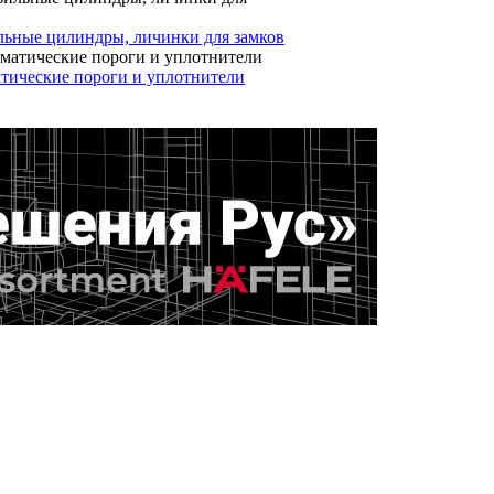
ьные цилиндры, личинки для замков
тические пороги и уплотнители