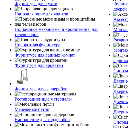
Фурнитура для кухни
Фурнит
дверей 
Направляющие для ящиков
Аксесс
Подъемные механизмы и кронштейны для
Монтаж
телевизоров
Раздви
Поворотная фурнитура
Монтаж
Фурнитура для ванных комнат
Сдвижн
Фурнитура для кроватей
Систем
Дверны
Фурнитура для гардеробов
Дверны
Реставрационные материалы
Дверны
Мебельные петли
Дверны
Наполнение для гардеробов
Систем