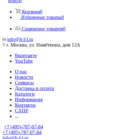
Войти
Корзина
0
Избранные товары
0
Сравнение товаров
0
info@h-f-l.ru
г. Москва, ул. Намёткина, дом 12А
Вконтакте
YouTube
О нас
Новости
Сервисы
Доставка и оплата
Каталоги
Информация
Контакты
САПР
...
+7 (495)-787-07-84
+7 (495)-787-07-84
info@h-f-l.ru