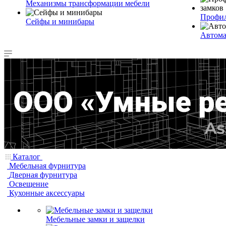
Механизмы трансформации мебели
Профил
Сейфы и минибары
Автома
Каталог
Мебельная фурнитура
Дверная фурнитура
Освещение
Кухонные аксессуары
Мебельные замки и защелки