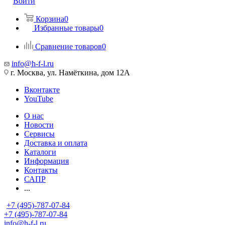
Войти
Корзина
0
Избранные товары
0
Сравнение товаров
0
info@h-f-l.ru
г. Москва, ул. Намёткина, дом 12А
Вконтакте
YouTube
О нас
Новости
Сервисы
Доставка и оплата
Каталоги
Информация
Контакты
САПР
...
+7 (495)-787-07-84
+7 (495)-787-07-84
info@h-f-l.ru