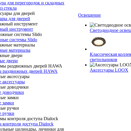
ра для перегородок и складных
з стекла
Освещение
ары для дверей
ный инструмент
Светодиодное осв
ные системы Slido
ные материалы
Классическая колле
светильников
ые двери
Аксессуары LOOX
ы раздвижных дверей HAWA
 аксессуары
е доводчики
 замки
е ручки
 контроля доступа Dialock