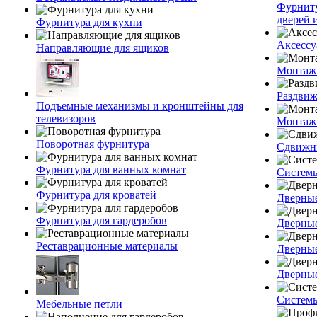
Фурниту
дверей и
Фурнитура для кухни
Аксессу
Направляющие для ящиков
Монтаж
Раздвиж
Подъемные механизмы и кронштейны для
телевизоров
Монтаж
Поворотная фурнитура
Сдвижн
Фурнитура для ванных комнат
Систем
Фурнитура для кроватей
Дверные
Фурнитура для гардеробов
Дверны
Реставрационные материалы
Дверные
Дверны
Системы
Мебельные петли