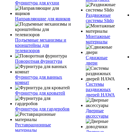
Фурнитура для кухни
Раздвижные
Направляющие для ящиков
системы Slido
Монтажные
Подъемные механизмы и
материалы
кронштейны для
телевизоров
Сдвижные
Поворотная фурнитура
двери
Фурнитура для ванных
комнат
Системы
раздвижных
Фурнитура для кроватей
дверей HAWA
Фурнитура для гардеробов
Дверные
аксессуары
Реставрационные
материалы
Дверные