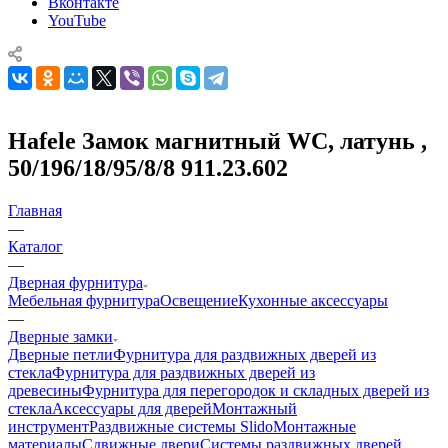
Вконтакте
YouTube
Hafele Замок магнитный WC, латунь ,
50/196/18/95/8/8 911.23.602
Главная
—
Каталог
—
Дверная фурнитура
Мебельная фурнитура
Освещение
Кухонные аксессуары
—
Дверные замки
Дверные петли
Фурнитура для раздвижных дверей из
стекла
Фурнитура для раздвижных дверей из
древесины
Фурнитура для перегородок и складных дверей из
стекла
Аксессуары для дверей
Монтажный
инструмент
Раздвижные системы Slido
Монтажные
материалы
Сдвижные двери
Системы раздвижных дверей