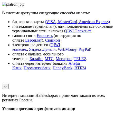
В системе доступны следующие способы оплаты:
банковские карты
(VISA, MasterCard, American Express)
платежные терминалы (к нам подключены все основные
терминальные сети, включая
QIWI
,
Элекснет
салоны связи
Евросеть
(инструкция по
оплате
Европлат
),
Связной
электронные деньги (
QIWI
кошелек
,
Яндекс.Деньги
,
WebMoney
,
PayPal
)
оплата с баланса мобильного
телефона
Билайн
,
МТС
,
Мегафон
,
TELE2
.
оплата через интернет-банкинг
Альфа-
Клик
,
Промсвязьбанк
,
HandyBank
,
ВТБ24
Интернет-магазин Hafeleshop.ru принимает заказы во всех
регионах России.
Условия доставки для физических лиц: