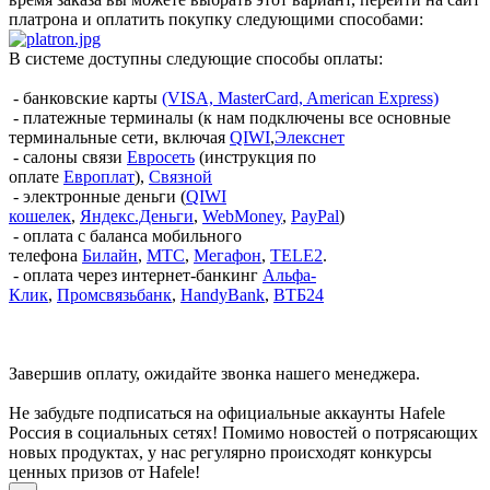
платрона и оплатить покупку следующими способами:
В системе доступны следующие способы оплаты:
- банковские карты
(VISA, MasterCard, American Express)
- платежные терминалы (к нам подключены все основные
терминальные сети, включая
QIWI
,
Элекснет
- салоны связи
Евросеть
(инструкция по
оплате
Европлат
),
Связной
- электронные деньги (
QIWI
кошелек
,
Яндекс.Деньги
,
WebMoney
,
PayPal
)
- оплата с баланса мобильного
телефона
Билайн
,
МТС
,
Мегафон
,
TELE2
.
- оплата через интернет-банкинг
Альфа-
Клик
,
Промсвязьбанк
,
HandyBank
,
ВТБ24
Завершив оплату, ожидайте звонка нашего менеджера.
Не забудьте подписаться на официальные аккаунты Hafele
Россия в социальных сетях! Помимо новостей о потрясающих
новых продуктах, у нас регулярно происходят конкурсы
ценных призов от Hafele!