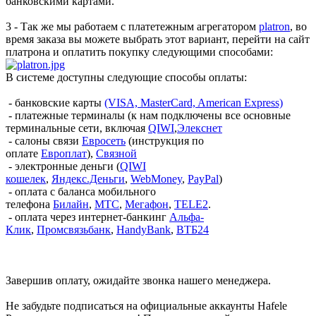
банковскими картами.
3 - Так же мы работаем с платетежным агрегатором
platron
, во
время заказа вы можете выбрать этот вариант, перейти на сайт
платрона и оплатить покупку следующими способами:
В системе доступны следующие способы оплаты:
- банковские карты
(VISA, MasterCard, American Express)
- платежные терминалы (к нам подключены все основные
терминальные сети, включая
QIWI
,
Элекснет
- салоны связи
Евросеть
(инструкция по
оплате
Европлат
),
Связной
- электронные деньги (
QIWI
кошелек
,
Яндекс.Деньги
,
WebMoney
,
PayPal
)
- оплата с баланса мобильного
телефона
Билайн
,
МТС
,
Мегафон
,
TELE2
.
- оплата через интернет-банкинг
Альфа-
Клик
,
Промсвязьбанк
,
HandyBank
,
ВТБ24
Завершив оплату, ожидайте звонка нашего менеджера.
Не забудьте подписаться на официальные аккаунты Hafele