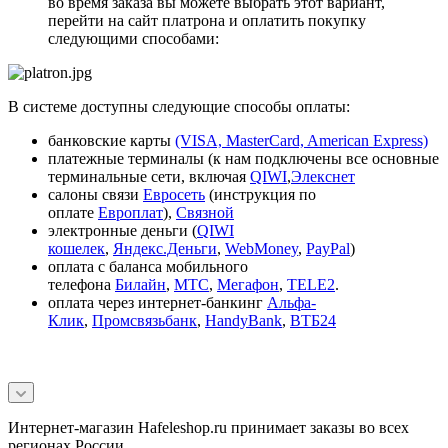
во время заказа вы можете выбрать этот вариант,
перейти на сайт платрона и оплатить покупку
следующими способами:
В системе доступны следующие способы оплаты:
банковские карты
(VISA, MasterCard, American Express)
платежные терминалы (к нам подключены все основные
терминальные сети, включая
QIWI
,
Элекснет
салоны связи
Евросеть
(инструкция по
оплате
Европлат
),
Связной
электронные деньги (
QIWI
кошелек
,
Яндекс.Деньги
,
WebMoney
,
PayPal
)
оплата с баланса мобильного
телефона
Билайн
,
МТС
,
Мегафон
,
TELE2
.
оплата через интернет-банкинг
Альфа-
Клик
,
Промсвязьбанк
,
HandyBank
,
ВТБ24
Интернет-магазин Hafeleshop.ru принимает заказы во всех
регионах России.