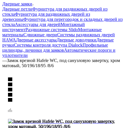
Дверные замки
Дверные петли
Фурнитура для раздвижных дверей из
стекла
Фурнитура для раздвижных дверей из
древесины
Фурнитура для перегородок и складных дверей из
стекла
Аксессуары для дверей
Монтажный
инструмент
Раздвижные системы Slido
Монтажные
материалы
Сдвижные двери
Системы раздвижных дверей
HAWA
Дверные аксессуары
Дверные доводчики
Дверные
ручки
Системы контроля доступа Dialock
Профильные
цилиндры, личинки для замков
Автоматические пороги и
уплотнители
—
Замок врезной Hafele WC, под санузловую завертку, хром
матовый, 50/196/18/95 /8/6