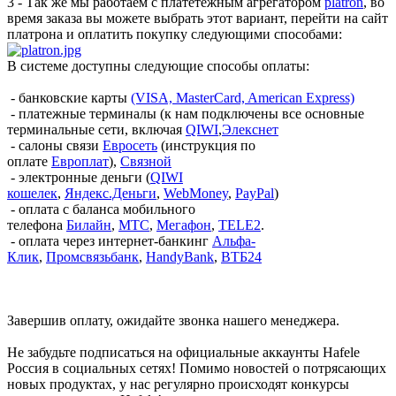
3 - Так же мы работаем с платетежным агрегатором
platron
, во
время заказа вы можете выбрать этот вариант, перейти на сайт
платрона и оплатить покупку следующими способами:
В системе доступны следующие способы оплаты:
- банковские карты
(VISA, MasterCard, American Express)
- платежные терминалы (к нам подключены все основные
терминальные сети, включая
QIWI
,
Элекснет
- салоны связи
Евросеть
(инструкция по
оплате
Европлат
),
Связной
- электронные деньги (
QIWI
кошелек
,
Яндекс.Деньги
,
WebMoney
,
PayPal
)
- оплата с баланса мобильного
телефона
Билайн
,
МТС
,
Мегафон
,
TELE2
.
- оплата через интернет-банкинг
Альфа-
Клик
,
Промсвязьбанк
,
HandyBank
,
ВТБ24
Завершив оплату, ожидайте звонка нашего менеджера.
Не забудьте подписаться на официальные аккаунты Hafele
Россия в социальных сетях! Помимо новостей о потрясающих
новых продуктах, у нас регулярно происходят конкурсы