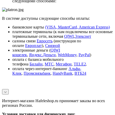
следующими способами:
В системе доступны следующие способы оплаты:
банковские карты
(VISA, MasterCard, American Express)
платежные терминалы (к нам подключены все основные
терминальные сети, включая
QIWI
,
Элекснет
салоны связи
Евросеть
(инструкция по
оплате
Европлат
),
Связной
электронные деньги (
QIWI
кошелек
,
Яндекс.Деньги
,
WebMoney
,
PayPal
)
оплата с баланса мобильного
телефона
Билайн
,
МТС
,
Мегафон
,
TELE2
.
оплата через интернет-банкинг
Альфа-
Клик
,
Промсвязьбанк
,
HandyBank
,
ВТБ24
Интернет-магазин Hafeleshop.ru принимает заказы во всех
регионах России.
Условия доставки для физических лиц: