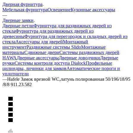
Дверная фурнитура
Мебельная фурнитура
Освещение
Кухонные аксессуары
—
Дверные замки
Дверные петли
Фурнитура для раздвижных дверей из
стекла
Фурнитура для раздвижных дверей из
древесины
Фурнитура для перегородок и складных дверей из
стекла
Аксессуары для дверей
Монтажный
инструмент
Раздвижные системы Slido
Монтажные
материалы
Сдвижные двери
Системы раздвижных дверей
HAWA
Дверные аксессуары
Дверные доводчики
Дверные
ручки
Системы контроля доступа Dialock
Профильные
цилиндры, личинки для замков
Автоматические пороги и
уплотнители
—
Hafele Замок врезной WC,латунь полированная 50/196/18/95
/8/8 911.23.582