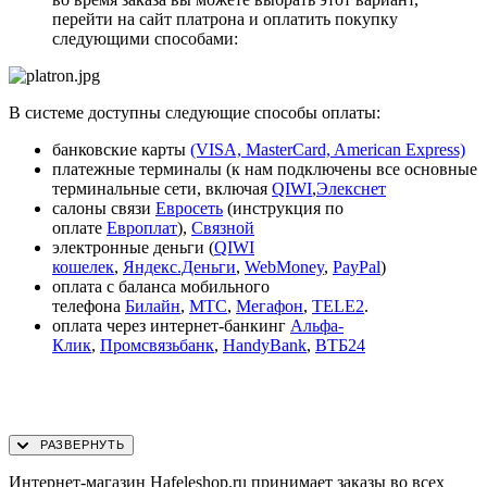
перейти на сайт платрона и оплатить покупку
следующими способами:
В системе доступны следующие способы оплаты:
банковские карты
(VISA, MasterCard, American Express)
платежные терминалы (к нам подключены все основные
терминальные сети, включая
QIWI
,
Элекснет
салоны связи
Евросеть
(инструкция по
оплате
Европлат
),
Связной
электронные деньги (
QIWI
кошелек
,
Яндекс.Деньги
,
WebMoney
,
PayPal
)
оплата с баланса мобильного
телефона
Билайн
,
МТС
,
Мегафон
,
TELE2
.
оплата через интернет-банкинг
Альфа-
Клик
,
Промсвязьбанк
,
HandyBank
,
ВТБ24
Интернет-магазин Hafeleshop.ru принимает заказы во всех