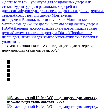
Дверные петли
Фурнитура для раздвижных дверей из
стекла
Фурнитура для раздвижных дверей из
древесины
Фурнитура для перегородок и складных дверей из
стекла
Аксессуары для дверей
Монтажный
инструмент
Раздвижные системы Slido
Монтажные
материалы
Сдвижные двери
Системы раздвижных дверей
HAWA
Дверные аксессуары
Дверные доводчики
Дверные
ручки
Системы контроля доступа Dialock
Профильные
цилиндры, личинки для замков
Автоматические пороги и
уплотнители
—
Замок врезной Hafele WC, под санузловую завертку,
нержавеющая сталь матовая, 55/24