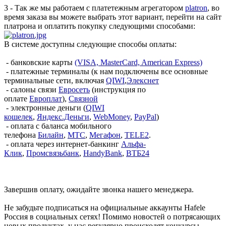
3 - Так же мы работаем с платетежным агрегатором
platron
, во
время заказа вы можете выбрать этот вариант, перейти на сайт
платрона и оплатить покупку следующими способами:
В системе доступны следующие способы оплаты:
- банковские карты
(VISA, MasterCard, American Express)
- платежные терминалы (к нам подключены все основные
терминальные сети, включая
QIWI
,
Элекснет
- салоны связи
Евросеть
(инструкция по
оплате
Европлат
),
Связной
- электронные деньги (
QIWI
кошелек
,
Яндекс.Деньги
,
WebMoney
,
PayPal
)
- оплата с баланса мобильного
телефона
Билайн
,
МТС
,
Мегафон
,
TELE2
.
- оплата через интернет-банкинг
Альфа-
Клик
,
Промсвязьбанк
,
HandyBank
,
ВТБ24
Завершив оплату, ожидайте звонка нашего менеджера.
Не забудьте подписаться на официальные аккаунты Hafele
Россия в социальных сетях! Помимо новостей о потрясающих
новых продуктах, у нас регулярно происходят конкурсы