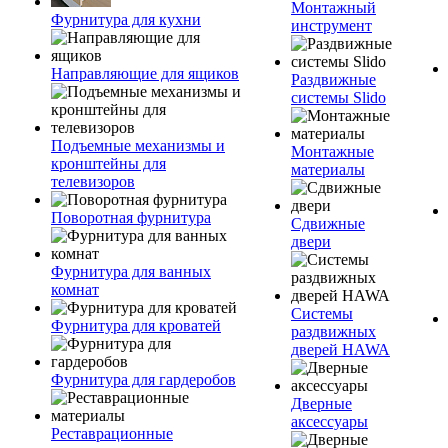
Монтажный
Фурнитура для кухни
инструмент
Направляющие для ящиков
Раздвижные
системы Slido
Подъемные механизмы и
Монтажные
кронштейны для
материалы
телевизоров
Поворотная фурнитура
Сдвижные
двери
Фурнитура для ванных
комнат
Системы
Фурнитура для кроватей
раздвижных
дверей HAWA
Фурнитура для гардеробов
Дверные
аксессуары
Реставрационные