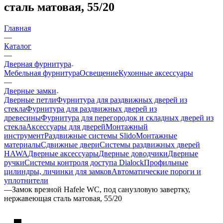
сталь матовая, 55/20
Главная
—
Каталог
—
Дверная фурнитура
Мебельная фурнитура
Освещение
Кухонные аксессуары
—
Дверные замки
Дверные петли
Фурнитура для раздвижных дверей из
стекла
Фурнитура для раздвижных дверей из
древесины
Фурнитура для перегородок и складных дверей из
стекла
Аксессуары для дверей
Монтажный
инструмент
Раздвижные системы Slido
Монтажные
материалы
Сдвижные двери
Системы раздвижных дверей
HAWA
Дверные аксессуары
Дверные доводчики
Дверные
ручки
Системы контроля доступа Dialock
Профильные
цилиндры, личинки для замков
Автоматические пороги и
уплотнители
—
Замок врезной Hafele WC, под санузловую завертку,
нержавеющая сталь матовая, 55/20