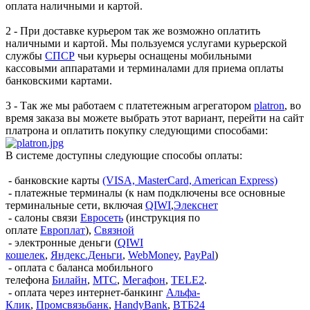
оплата наличными и картой.
2 - При доставке курьером так же возможно оплатить
наличными и картой. Мы пользуемся услугами курьерской
службы
СПСР
чьи курьеры оснащены мобильными
кассовыми аппаратами и терминалами для приема оплаты
банковскими картами.
3 - Так же мы работаем с платетежным агрегатором
platron
, во
время заказа вы можете выбрать этот вариант, перейти на сайт
платрона и оплатить покупку следующими способами:
В системе доступны следующие способы оплаты:
- банковские карты
(VISA, MasterCard, American Express)
- платежные терминалы (к нам подключены все основные
терминальные сети, включая
QIWI
,
Элекснет
- салоны связи
Евросеть
(инструкция по
оплате
Европлат
),
Связной
- электронные деньги (
QIWI
кошелек
,
Яндекс.Деньги
,
WebMoney
,
PayPal
)
- оплата с баланса мобильного
телефона
Билайн
,
МТС
,
Мегафон
,
TELE2
.
- оплата через интернет-банкинг
Альфа-
Клик
,
Промсвязьбанк
,
HandyBank
,
ВТБ24