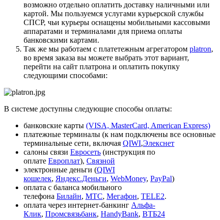
возможно отдельно оплатить доставку наличными или
картой. Мы пользуемся услугами курьерской службы
СПСР, чьи курьеры оснащены мобильными кассовыми
аппаратами и терминалами для приема оплаты
банковскими картами.
Так же мы работаем с платетежным агрегатором
platron
,
во время заказа вы можете выбрать этот вариант,
перейти на сайт платрона и оплатить покупку
следующими способами:
В системе доступны следующие способы оплаты:
банковские карты
(VISA, MasterCard, American Express)
платежные терминалы (к нам подключены все основные
терминальные сети, включая
QIWI
,
Элекснет
салоны связи
Евросеть
(инструкция по
оплате
Европлат
),
Связной
электронные деньги (
QIWI
кошелек
,
Яндекс.Деньги
,
WebMoney
,
PayPal
)
оплата с баланса мобильного
телефона
Билайн
,
МТС
,
Мегафон
,
TELE2
.
оплата через интернет-банкинг
Альфа-
Клик
,
Промсвязьбанк
,
HandyBank
,
ВТБ24